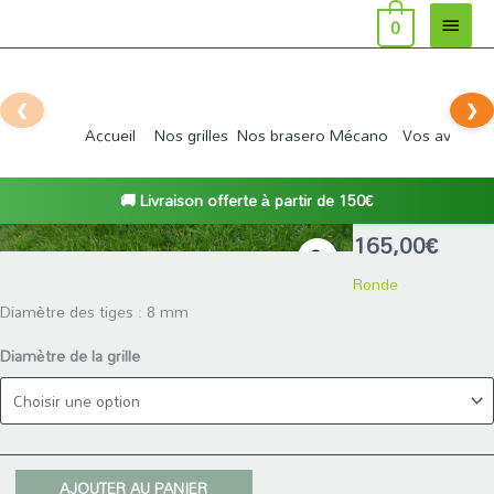
MEN
Aller
0
au
PRIN
contenu
❮
❯
Accueil
Nos grilles
Nos brasero Mécano
Vos avis
De
🚚 Livraison offerte à partir de 150€
quantité
165,00
€
de
Ronde
Grille
Diamètre des tiges : 8 mm
ronde
Diamètre de la grille
AJOUTER AU PANIER