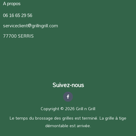
:
A propos
06 16 65 29 56
serviceclient@grillngrill.com
77700 SERRIS
Suivez-nous
F
a
c
e
Copyright © 2026 Grill n Grill
b
o
o
Le temps du brossage des grilles est terminé. La grille à tige
k
-
démontable est arrivée.
f