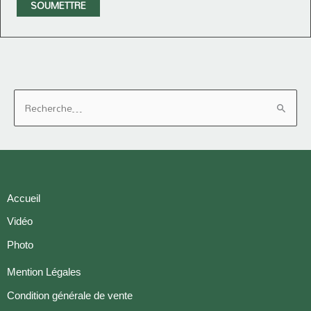
R
e
c
h
e
r
Accueil
c
Vidéo
h
Photo
e
Mention Légales
r
Condition générale de vente