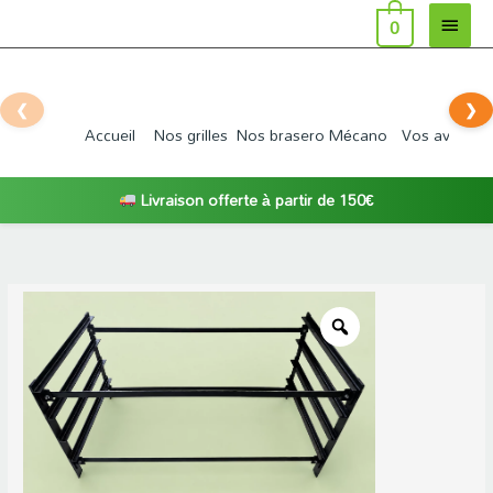
MEN
Aller
0
au
PRIN
contenu
❮
❯
Accueil
Nos grilles
Nos brasero Mécano
Vos avis
De
Livraison offerte à partir de 150€
quantité
de
Support
grille
sur
mesure
en